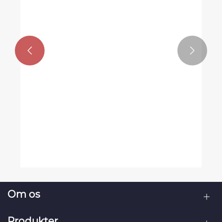


Hvordan forbedrer real-time
dæktryksovervågning
tankvognssikkerheden?
Se mere >>
Om os
Produkter