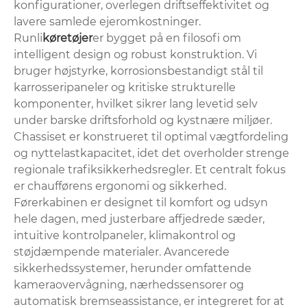
konfigurationer, overlegen driftseffektivitet og
lavere samlede ejeromkostninger.
Runli
køretøjer
er bygget på en filosofi om
intelligent design og robust konstruktion. Vi
bruger højstyrke, korrosionsbestandigt stål til
karrosseripaneler og kritiske strukturelle
komponenter, hvilket sikrer lang levetid selv
under barske driftsforhold og kystnære miljøer.
Chassiset er konstrueret til optimal vægtfordeling
og nyttelastkapacitet, idet det overholder strenge
regionale trafiksikkerhedsregler. Et centralt fokus
er chaufførens ergonomi og sikkerhed.
Førerkabinen er designet til komfort og udsyn
hele dagen, med justerbare affjedrede sæder,
intuitive kontrolpaneler, klimakontrol og
støjdæmpende materialer. Avancerede
sikkerhedssystemer, herunder omfattende
kameraovervågning, nærhedssensorer og
automatisk bremseassistance, er integreret for at