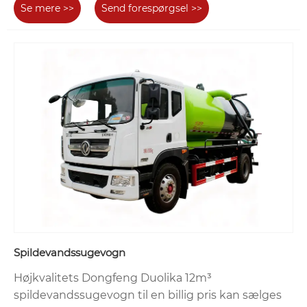
Se mere >>
Send forespørgsel >>
Spildevandssugevogn
Højkvalitets Dongfeng Duolika 12m³
spildevandssugevogn til en billig pris kan sælges