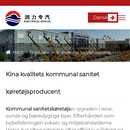
Dansk
Hjem
Produkter
Kommunal sanitetskøretøj
Kina kvalitets kommunal sanitet
køretøjsproducent
Kommunal sanitetskøretøj
s
er rygraden i rene,
sunde og bæredygtige byer. Efterhånden som
bybefolkningen vokser, og miljøstandarderne
stiger, har efterspørgslen efter effektiv, pålidelig og