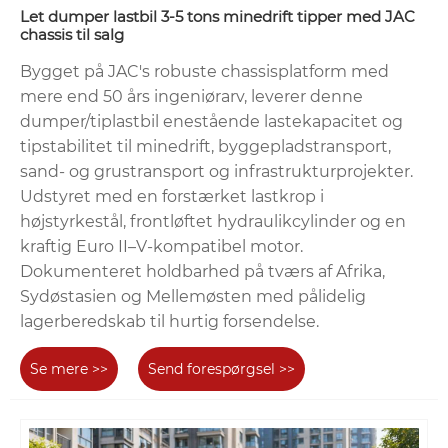
Let dumper lastbil 3-5 tons minedrift tipper med JAC
chassis til salg
Bygget på JAC's robuste chassisplatform med
mere end 50 års ingeniørarv, leverer denne
dumper/tiplastbil enestående lastekapacitet og
tipstabilitet til minedrift, byggepladstransport,
sand- og grustransport og infrastrukturprojekter.
Udstyret med en forstærket lastkrop i
højstyrkestål, frontløftet hydraulikcylinder og en
kraftig Euro II–V-kompatibel motor.
Dokumenteret holdbarhed på tværs af Afrika,
Sydøstasien og Mellemøsten med pålidelig
lagerberedskab til hurtig forsendelse.
Se mere >>
Send forespørgsel >>