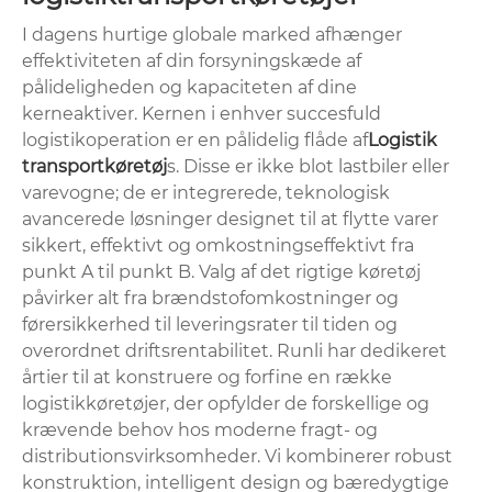
I dagens hurtige globale marked afhænger
effektiviteten af ​​din forsyningskæde af
pålideligheden og kapaciteten af ​​dine
kerneaktiver. Kernen i enhver succesfuld
logistikoperation er en pålidelig flåde af
Logistik
transportkøretøj
s. Disse er ikke blot lastbiler eller
varevogne; de er integrerede, teknologisk
avancerede løsninger designet til at flytte varer
sikkert, effektivt og omkostningseffektivt fra
punkt A til punkt B. Valg af det rigtige køretøj
påvirker alt fra brændstofomkostninger og
førersikkerhed til leveringsrater til tiden og
overordnet driftsrentabilitet. Runli har dedikeret
årtier til at konstruere og forfine en række
logistikkøretøjer, der opfylder de forskellige og
krævende behov hos moderne fragt- og
distributionsvirksomheder. Vi kombinerer robust
konstruktion, intelligent design og bæredygtige