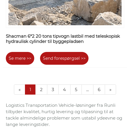
Shacman 6*2 20 tons tipvogn lastbil med teleskopisk
hydraulisk cylinder til byggepladsen
Se mere >>
Send forespørgsel >>
«
1
2
3
4
5
...
6
»
Logistics Transportation Vehicle-løsninger fra Runli
tilbyder kvalitet, hurtig levering og tilpasning til at
tackle almindelige problemer som ustabil ydeevne og
lange leveringstider.