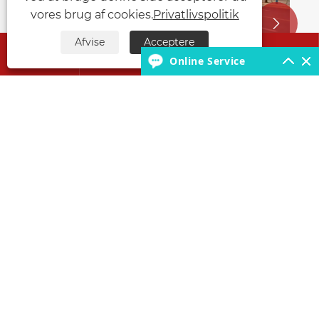
vores brug af cookies.
Privatlivspolitik


Afvise
Acceptere




Online Service
Om os
Produkter
Kontakt os