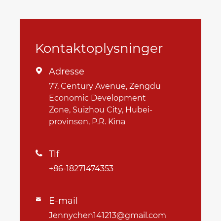
Kontaktoplysninger
Adresse

77, Century Avenue, Zengdu
Economic Development
Zone, Suizhou City, Hubei-
provinsen, P.R. Kina
Tlf

+86-18271474353
E-mail

Jennychen141213@gmail.com