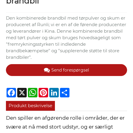
brandbil
Den kombinerede brandbil med tørpulver og skum er
produceret af Runli; vi er en af ​​de førende producenter
og leverandører i Kina. Denne kombinerede brandbil
med tørt pulver og skum bruges hovedsageligt som
"fremrykningsstyrken til indledende
brandbekæmpelse" og "supplerende støtte til store
brandbiler".
Send forespørgsel
Facebook
X
WhatsApp
Pinterest
LinkedIn
Share
Produkt beskrivelse
Den spiller en afgørende rolle i områder, der er
svære at nå med stort udstyr, og er særligt