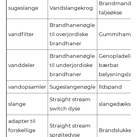
Brandmands
sugeslange
Vandslangekrog
taljeøkse
Brandhanenøgle
vandfilter
til overjordiske
Gummihamm
brandhaner
Brandhanenøgle
Genopladelig
vanddeler
til underjordiske
bærbar
brandhaner
belysningsla
vandopsamler
Sugeslangenøgle
Ildspand
Straight stream
slange
slangedæksel
switch dyse
adapter til
Straight stream
forskellige
Brandslukker
sprøjtedyse