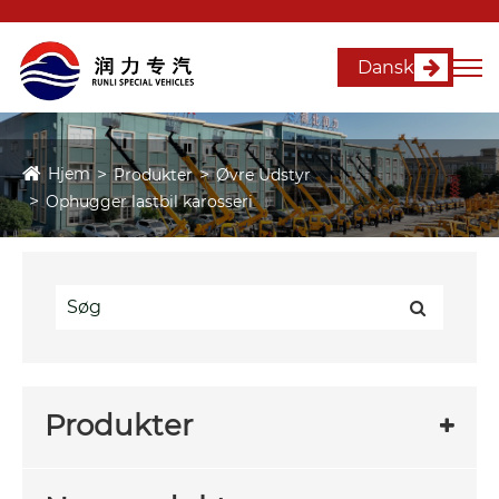
Dansk
Hjem
Produkter
Øvre Udstyr
Ophugger lastbil karosseri
Produkter