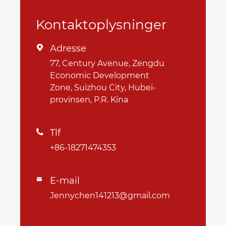
Kontaktoplysninger
Adresse

77, Century Avenue, Zengdu
Economic Development
Zone, Suizhou City, Hubei-
provinsen, P.R. Kina
Tlf

+86-18271474353
E-mail

Jennychen141213@gmail.com