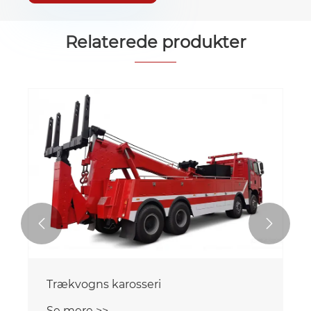
Relaterede produkter


Trækvogns karosseri
Se mere >>