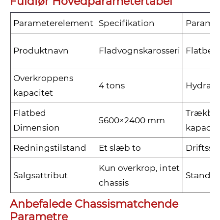
Fuldfør Hovedparametertabel
Parameterelement
Specifikation
Parame
Produktnavn
Fladvognskarosseri
Flatbed
Overkroppens
4 tons
Hydrauli
kapacitet
Flatbed
Trækbo
5600×2400 mm
Dimension
kapacit
Redningstilstand
Et slæb to
Driftss
Kun overkrop, intet
Salgsattribut
Standar
chassis
Anbefalede Chassismatchende
Parametre