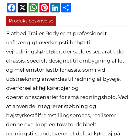
Facebook
X
WhatsApp
Pinterest
LinkedIn
Share
Produkt beskrivelse
Flatbed Trailer Body er et professionelt
uafhængigt overkropstilbehør til
vejredningskøretøjer, der sælges separat uden
chassis, specielt designet til ombygning af let
og mellemstor lastbilchassis, som i vid
udstrækning anvendes til redning af byveje,
overførsel af fejlkøretøjer og
operationsscenarier for små redningshold. Ved
at anvende integreret støbning og
højstyrkestålfremstillingsproces, realiserer
denne overkrop en tow to-dobbelt
redningstilstand, bærer et defekt køretøj på