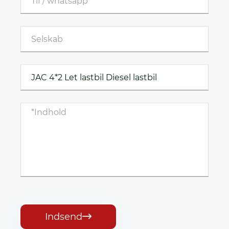
Indsend
