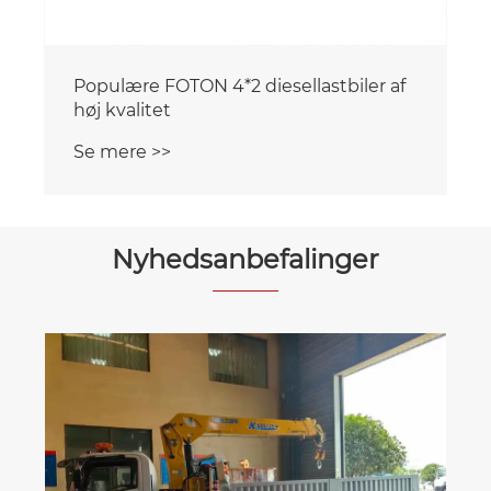
f
Nyhedsanbefalinger
Hvordan undgår man risici for
leverandørintegritet og service ved
import af kinesiske specialkøretøjer?
Se mere >>