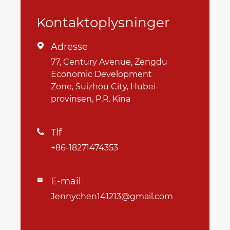
Kontaktoplysninger
Adresse

77, Century Avenue, Zengdu
Economic Development
Zone, Suizhou City, Hubei-
provinsen, P.R. Kina
Tlf

+86-18271474353
E-mail

Jennychen141213@gmail.com