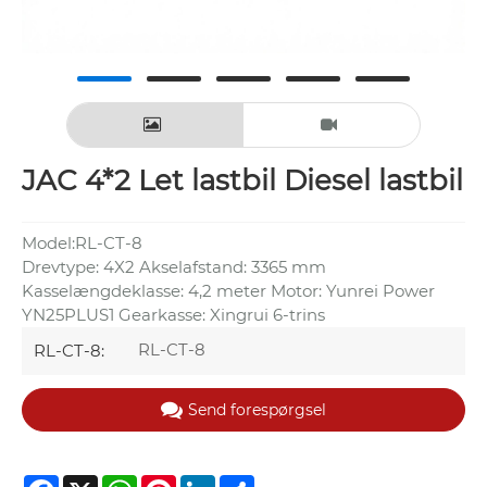
JAC 4*2 Let lastbil Diesel lastbil
Model:RL-CT-8
Drevtype: 4X2 Akselafstand: 3365 mm
Kasselængdeklasse: 4,2 meter Motor: Yunrei Power
YN25PLUS1 Gearkasse: Xingrui 6-trins
RL-CT-8
RL-CT-8:
Send forespørgsel
Facebook
X
WhatsApp
Pinterest
LinkedIn
Share