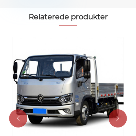
Relaterede produkter
4x2 diesel mini lastbil 5 tons lille
leveringslastbil til salg
Se mere >>

